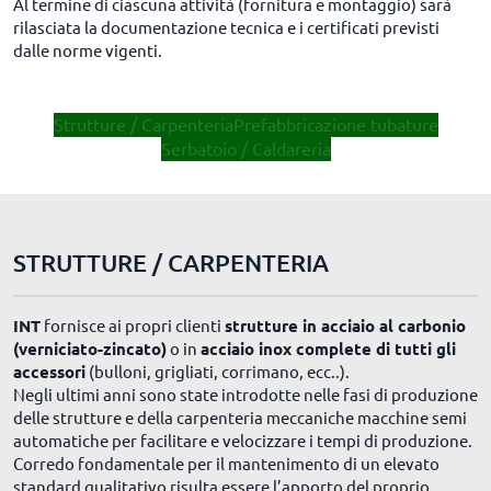
Al termine di ciascuna attività (fornitura e montaggio) sarà
rilasciata la documentazione tecnica e i certificati previsti
dalle norme vigenti.
Strutture / Carpenteria
Prefabbricazione tubature
Serbatoio / Caldareria
STRUTTURE / CARPENTERIA
INT
fornisce ai propri clienti
strutture in acciaio al carbonio
(verniciato-zincato)
o in
acciaio inox complete di tutti gli
accessori
(bulloni, grigliati, corrimano, ecc..).
Negli ultimi anni sono state introdotte nelle fasi di produzione
delle strutture e della carpenteria meccaniche macchine semi
automatiche per facilitare e velocizzare i tempi di produzione.
Corredo fondamentale per il mantenimento di un elevato
standard qualitativo risulta essere l’apporto del proprio