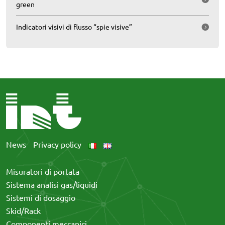
green
Indicatori visivi di flusso “spie visive”
News
Privacy policy
Misuratori di portata
Sistema analisi gas/liquidi
Sistemi di dosaggio
Skid/Rack
Componenti meccanici