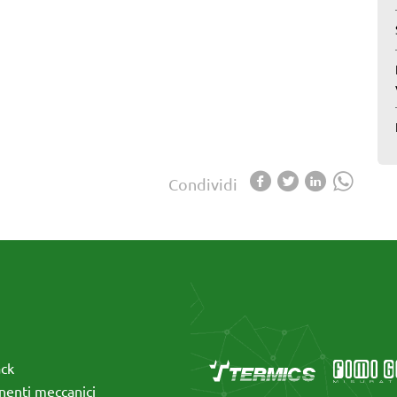
Condividi
ack
enti meccanici