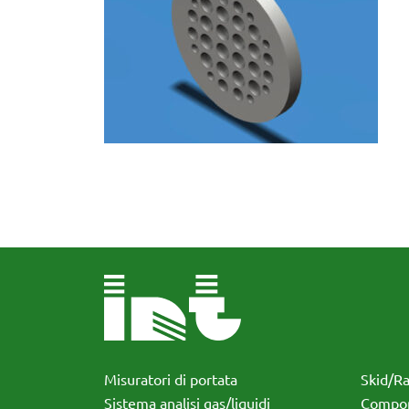
Misuratori di portata
Skid/R
Sistema analisi gas/liquidi
Compon