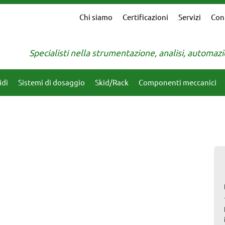
Chi siamo
Certificazioni
Servizi
Con
Specialisti nella strumentazione, analisi, automa
idi
Sistemi di dosaggio
Skid/Rack
Componenti meccanici