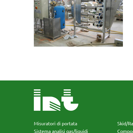
Misuratori di portata
Skid/R
Sistema analisi gas/liquidi
Compon