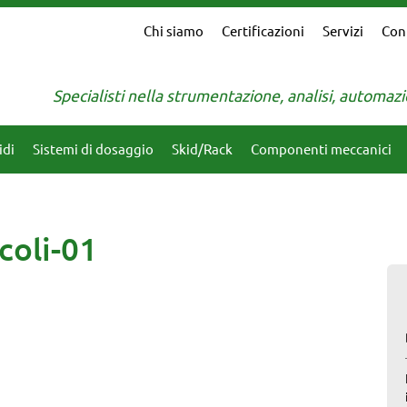
Chi siamo
Certificazioni
Servizi
Con
Specialisti nella strumentazione, analisi, automa
idi
Sistemi di dosaggio
Skid/Rack
Componenti meccanici
coli-01