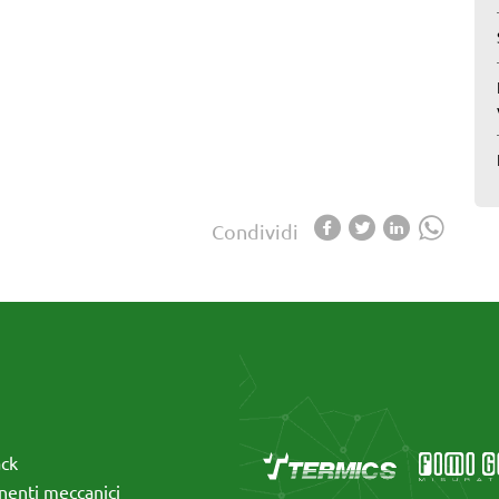
Condividi
ack
enti meccanici