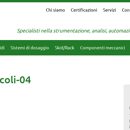
Chi siamo
Certificazioni
Servizi
Con
Specialisti nella strumentazione, analisi, automa
idi
Sistemi di dosaggio
Skid/Rack
Componenti meccanici
coli-04