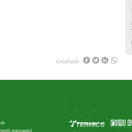
Condividi
ack
enti meccanici