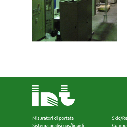
Misuratori di portata
Skid/R
Sistema analisi gas/liquidi
Compon