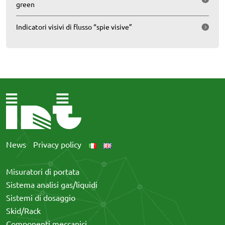
green
Indicatori visivi di flusso “spie visive”
News
Privacy policy
Misuratori di portata
Sistema analisi gas/liquidi
Sistemi di dosaggio
Skid/Rack
Componenti meccanici