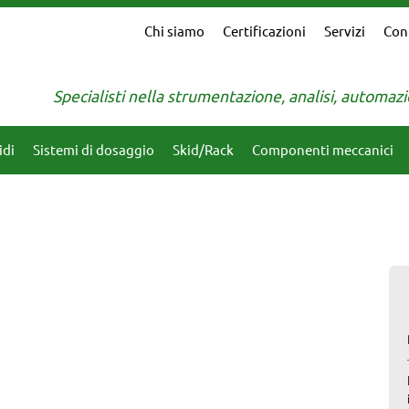
Chi siamo
Certificazioni
Servizi
Con
Specialisti nella strumentazione, analisi, automa
idi
Sistemi di dosaggio
Skid/Rack
Componenti meccanici