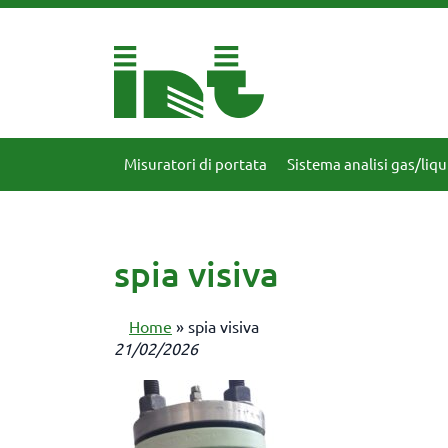
Misuratori di portata
Sistema analisi gas/liqu
spia visiva
Home
»
spia visiva
21/02/2026