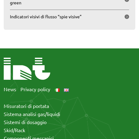
green
Indicatori visivi di flusso “spie visive”
News
Privacy policy
Misuratori di portata
Sistema analisi gas/liquidi
Sistemi di dosaggio
Skid/Rack
Componenti meccanici