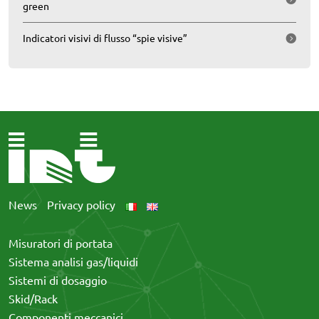
green
Indicatori visivi di flusso “spie visive”
News
Privacy policy
Misuratori di portata
Sistema analisi gas/liquidi
Sistemi di dosaggio
Skid/Rack
Componenti meccanici