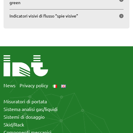
green
Indicatori visivi di flusso “spie visive”
News
Privacy policy
Misuratori di portata
Sistema analisi gas/liquidi
Sistemi di dosaggio
Skid/Rack
Componenti meccanici