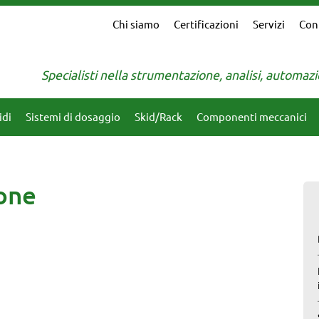
Chi siamo
Certificazioni
Servizi
Con
Specialisti nella strumentazione, analisi, automa
idi
Sistemi di dosaggio
Skid/Rack
Componenti meccanici
one