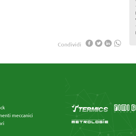
Condividi
ack
enti meccanici
ri