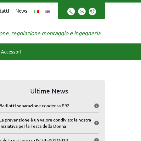
tatti
News
zione, regolazione montaggio e ingegneria
Accessori
Ultime News
Barilotti separazione condensa P92
La prevenzione è un valore condiviso: la nostra
iniziativa per la Festa della Donna
Salute e sicurezza ISO 45001/2018