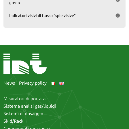
green
Indicatori visivi di flusso “spie visive”
News
Privacy policy
Misuratori di portata
Sistema analisi gas/liquidi
Sistemi di dosaggio
Skid/Rack
Componenti meccanici