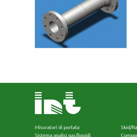
Misuratori di portata
Skid/R
Sistema analisi gas/liquidi
Compon