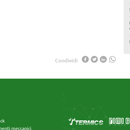
Condividi
ack
enti meccanici