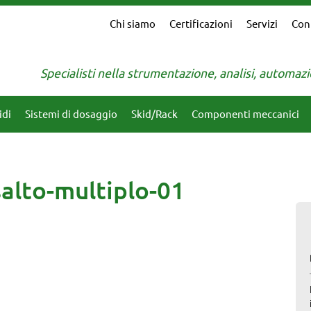
Chi siamo
Certificazioni
Servizi
Con
Specialisti nella strumentazione, analisi, automa
idi
Sistemi di dosaggio
Skid/Rack
Componenti meccanici
salto-multiplo-01