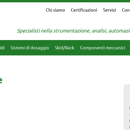
Chi siamo
Certificazioni
Servizi
Con
Specialisti nella strumentazione, analisi, automa
idi
Sistemi di dosaggio
Skid/Rack
Componenti meccanici
e