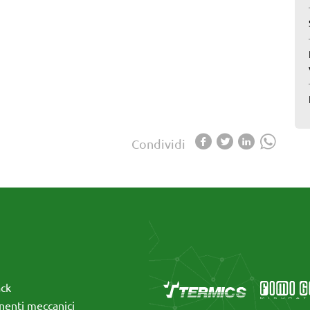
Condividi
ack
enti meccanici