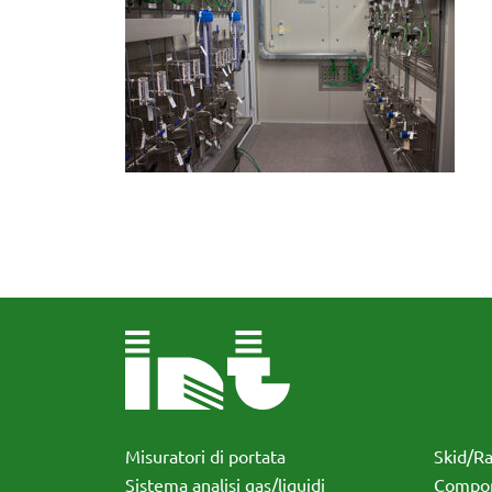
Misuratori di portata
Skid/R
Sistema analisi gas/liquidi
Compon