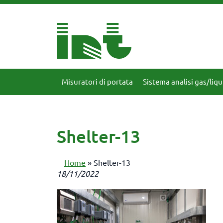
Misuratori di portata
Sistema analisi gas/liqu
Shelter-13
Home
»
Shelter-13
18/11/2022