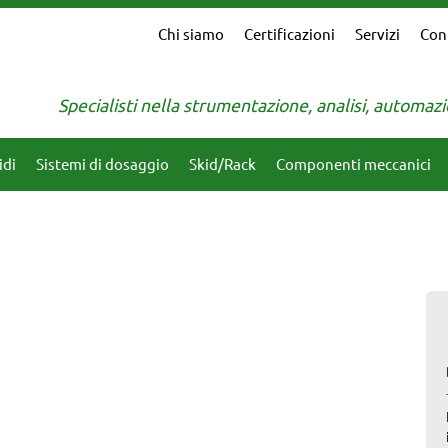
Chi siamo
Certificazioni
Servizi
Con
Specialisti nella strumentazione, analisi, automa
idi
Sistemi di dosaggio
Skid/Rack
Componenti meccanici