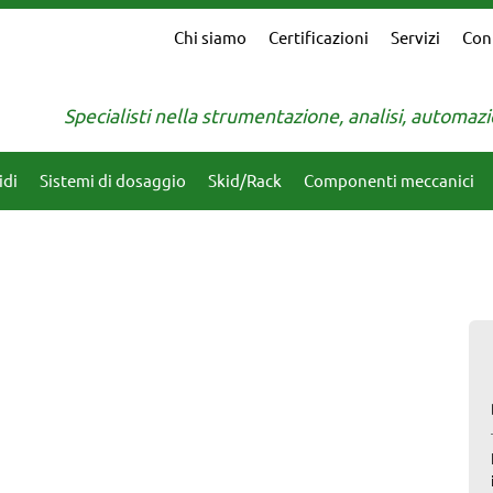
Chi siamo
Certificazioni
Servizi
Con
Specialisti nella strumentazione, analisi, automa
idi
Sistemi di dosaggio
Skid/Rack
Componenti meccanici