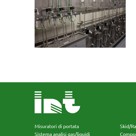
Misuratori di portata
Skid/R
Sistema analisi gas/liquidi
Compon