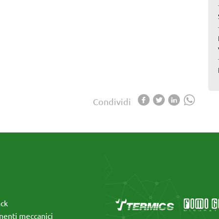
Condividi
ack
enti meccanici