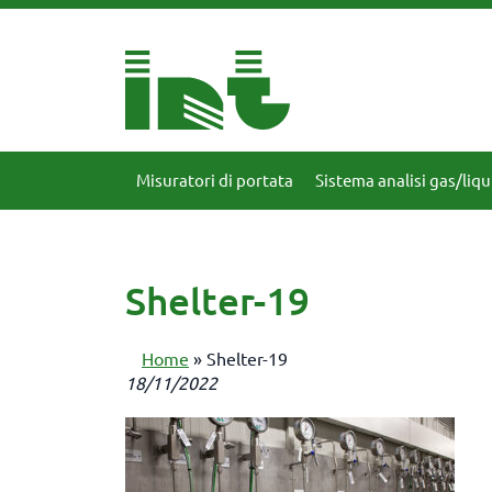
Misuratori di portata
Sistema analisi gas/liqu
Shelter-19
Home
»
Shelter-19
18/11/2022