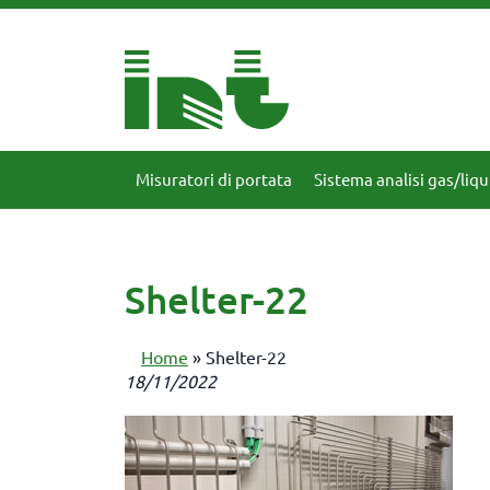
Misuratori di portata
Sistema analisi gas/liqu
Shelter-22
Home
»
Shelter-22
18/11/2022