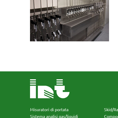
Misuratori di portata
Skid/R
Sistema analisi gas/liquidi
Compon