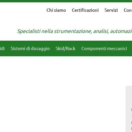
Chi siamo
Certificazioni
Servizi
Con
Specialisti nella strumentazione, analisi, automa
idi
Sistemi di dosaggio
Skid/Rack
Componenti meccanici