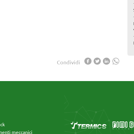
Condividi
ack
enti meccanici