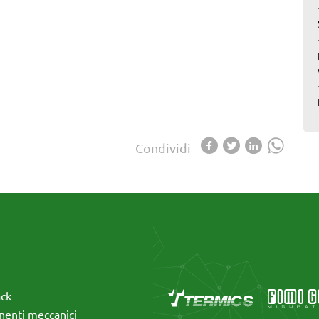
Condividi
ack
enti meccanici