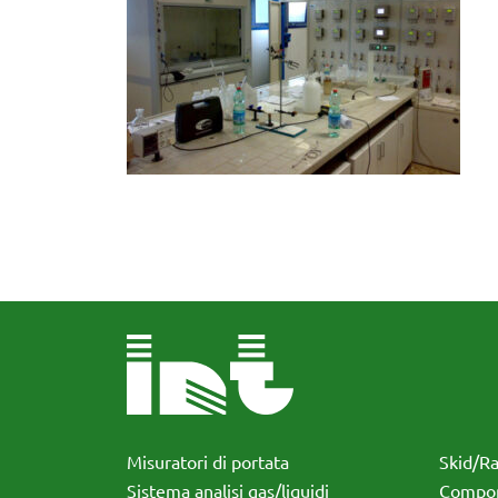
Misuratori di portata
Skid/R
Sistema analisi gas/liquidi
Compon