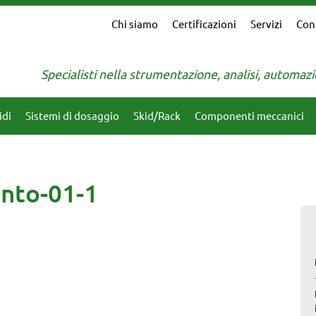
Chi siamo
Certificazioni
Servizi
Con
Specialisti nella strumentazione, analisi, automa
idi
Sistemi di dosaggio
Skid/Rack
Componenti meccanici
nto-01-1