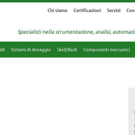
Chi siamo
Certificazioni
Servizi
Con
Specialisti nella strumentazione, analisi, automa
idi
Sistemi di dosaggio
Skid/Rack
Componenti meccanici