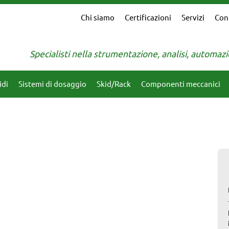
Chi siamo
Certificazioni
Servizi
Con
Specialisti nella strumentazione, analisi, automa
idi
Sistemi di dosaggio
Skid/Rack
Componenti meccanici