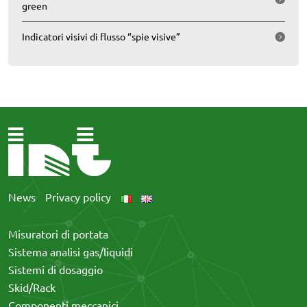
green
Indicatori visivi di flusso “spie visive”
News
Privacy policy
Misuratori di portata
Sistema analisi gas/liquidi
Sistemi di dosaggio
Skid/Rack
Componenti meccanici