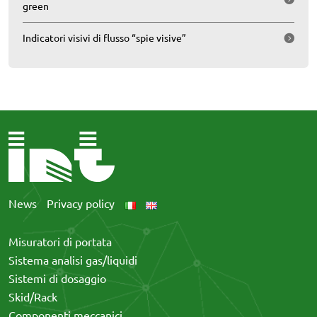
green
Indicatori visivi di flusso “spie visive”
News
Privacy policy
Misuratori di portata
Sistema analisi gas/liquidi
Sistemi di dosaggio
Skid/Rack
Componenti meccanici