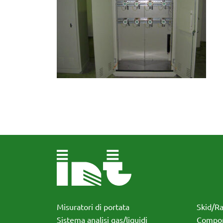
Misuratori di portata
Skid/R
Sistema analisi gas/liquidi
Compon