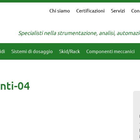
Chi siamo
Certificazioni
Servizi
Con
Specialisti nella strumentazione, analisi, automa
idi
Sistemi di dosaggio
Skid/Rack
Componenti meccanici
nti-04