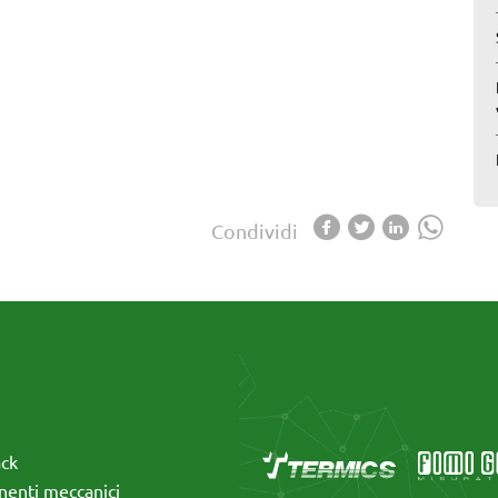
Condividi
ack
enti meccanici