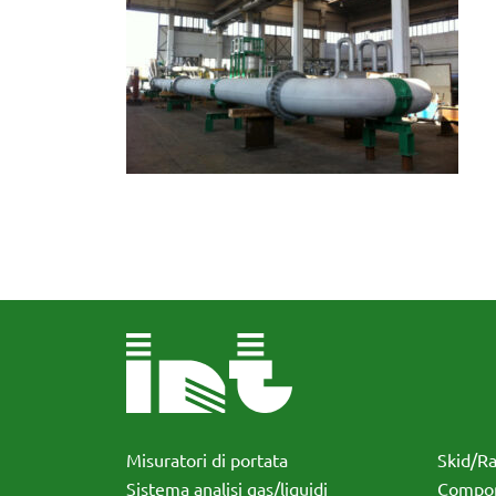
Misuratori di portata
Skid/R
Sistema analisi gas/liquidi
Compon