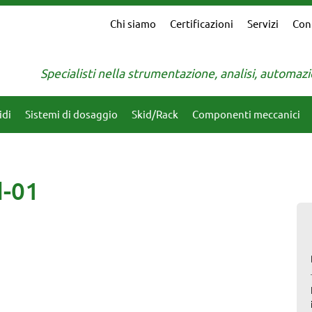
Chi siamo
Certificazioni
Servizi
Con
Specialisti nella strumentazione, analisi, automa
idi
Sistemi di dosaggio
Skid/Rack
Componenti meccanici
d-01