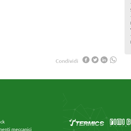
Condividi
ack
enti meccanici