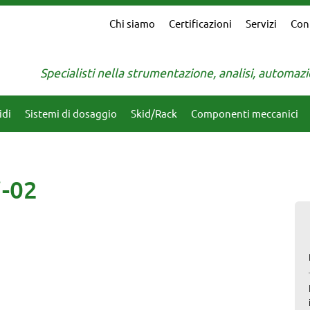
Chi siamo
Certificazioni
Servizi
Con
Specialisti nella strumentazione, analisi, automa
idi
Sistemi di dosaggio
Skid/Rack
Componenti meccanici
i-02