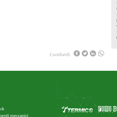
Condividi
ack
enti meccanici