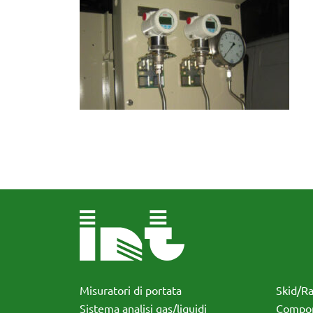
Misuratori di portata
Skid/R
Sistema analisi gas/liquidi
Compon