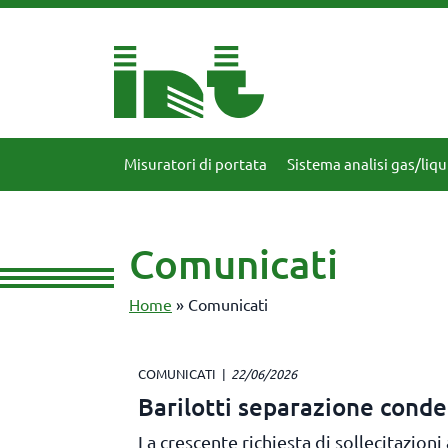
Misuratori di portata
Sistema analisi gas/liqu
Comunicati
Home
»
Comunicati
COMUNICATI
22/06/2026
Barilotti separazione cond
La crescente richiesta di sollecitazion