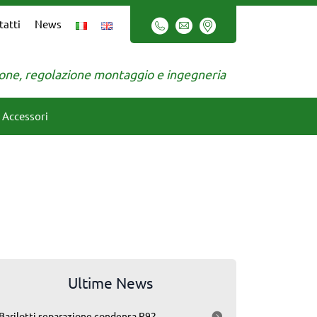
tatti
News
zione, regolazione montaggio e ingegneria
Accessori
Ultime News
Barilotti separazione condensa P92