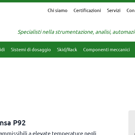
Chi siamo
Certificazioni
Servizi
Con
Specialisti nella strumentazione, analisi, automa
idi
Sistemi di dosaggio
Skid/Rack
Componenti meccanici
ensa P92
i ammissibili a elevate temperature negli